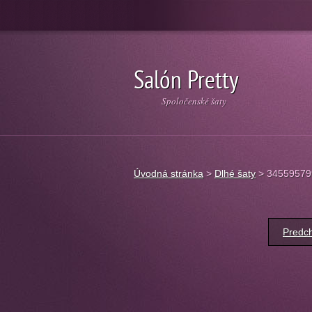
Salón Pretty
Spoločenské šaty
Úvodná stránka
>
Dlhé šaty
>
34559579
Predch