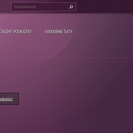
ČEKOVÉ POUKÁŽKY
SVADOBNÉ ŠATY
edujúci