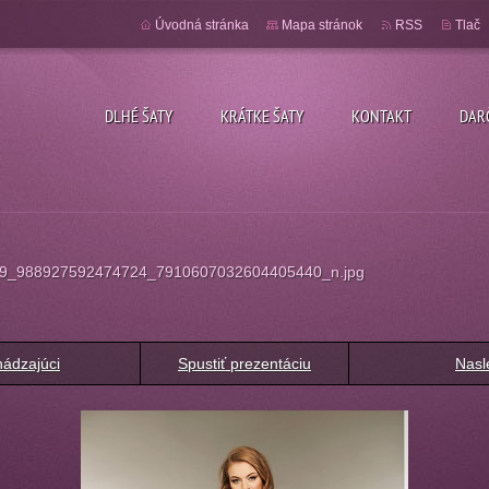
Úvodná stránka
Mapa stránok
RSS
Tlač
DLHÉ ŠATY
KRÁTKE ŠATY
KONTAKT
DAR
9_988927592474724_7910607032604405440_n.jpg
ádzajúci
Spustiť prezentáciu
Nasl