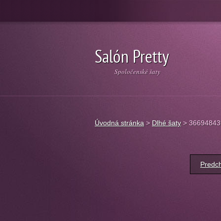
Salón Pretty
Spoločenské šaty
Úvodná stránka
>
Dlhé šaty
>
36694843
Predch