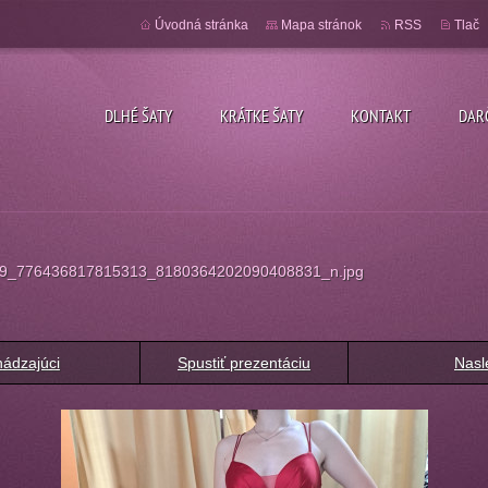
Úvodná stránka
Mapa stránok
RSS
Tlač
DLHÉ ŠATY
KRÁTKE ŠATY
KONTAKT
DAR
9_776436817815313_8180364202090408831_n.jpg
ádzajúci
Spustiť prezentáciu
Nasl