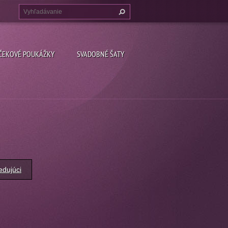
ČEKOVÉ POUKÁŽKY
SVADOBNÉ ŠATY
edujúci