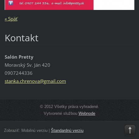
« Späť
Kontakt
Salón Pretty
Moravský Sv. Ján 420
0907244336
stanka.c
hrenova@
gmail.co
m
© 2012 Všetky práva vyhradené.
Vytvorené službou
Webnode
Zobraziť:
Mobilnú verziu
|
Štandardnú verziu