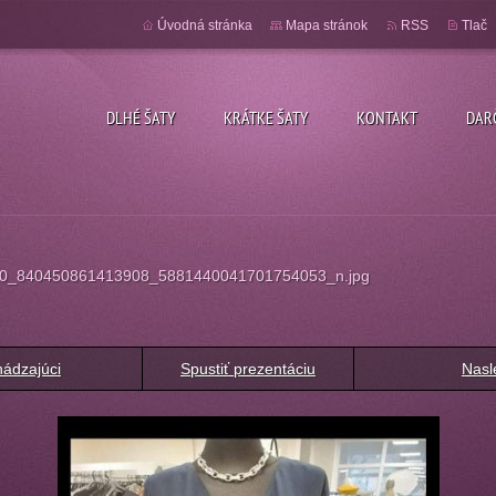
Úvodná stránka
Mapa stránok
RSS
Tlač
DLHÉ ŠATY
KRÁTKE ŠATY
KONTAKT
DAR
0_840450861413908_5881440041701754053_n.jpg
ádzajúci
Spustiť prezentáciu
Nasl