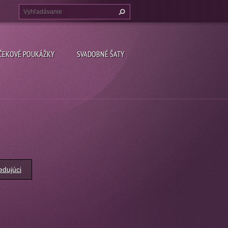
ČEKOVÉ POUKÁŽKY
SVADOBNÉ ŠATY
edujúci