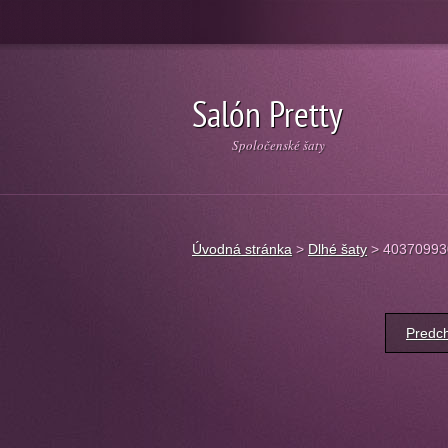
Salón Pretty
Spoločenské šaty
Úvodná stránka
>
Dlhé šaty
>
40370993
Predch