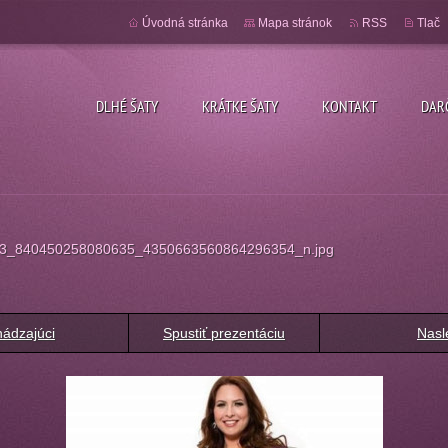
Úvodná stránka
Mapa stránok
RSS
Tlač
DLHÉ ŠATY
KRÁTKE ŠATY
KONTAKT
DAR
3_840450258080635_4350663560864296354_n.jpg
ádzajúci
Spustiť prezentáciu
Nasl