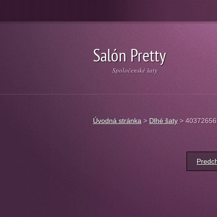
Salón Pretty
Spoločenské šaty
Úvodná stránka
>
Dlhé šaty
>
40372656
Predch