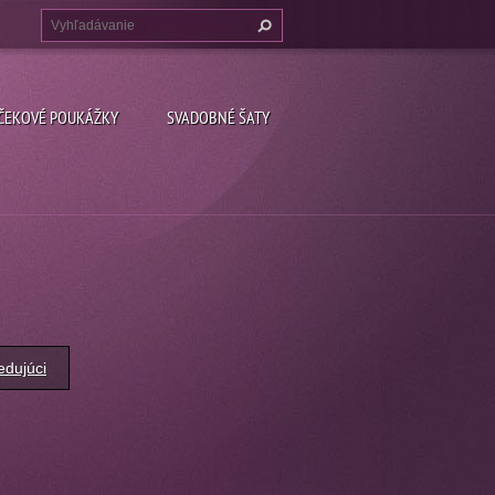
ČEKOVÉ POUKÁŽKY
SVADOBNÉ ŠATY
edujúci