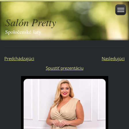
Salón Pretty
Spoločenské šaty
Predchádzajúci
Nasledujúci
Spustiť prezentáciu