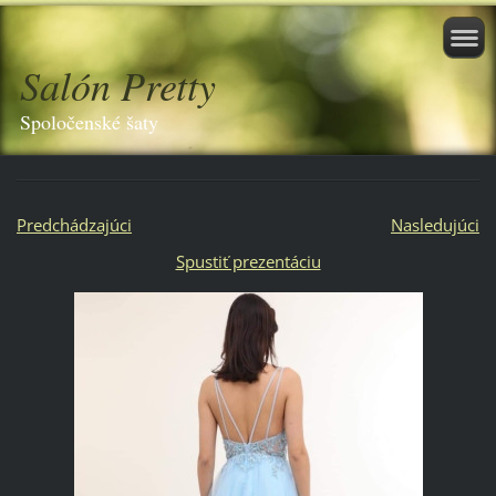
Salón Pretty
Spoločenské šaty
Predchádzajúci
Nasledujúci
Spustiť prezentáciu